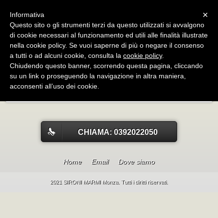
Menu
×
Informativa
Questo sito o gli strumenti terzi da questo utilizzati si avvalgono
SIRONI MARMI Monza
di cookie necessari al funzionamento ed utili alle finalità illustrate
marmi, graniti, onici, agglomerati, monumenti funebri,top
nella cookie policy. Se vuoi saperne di più o negare il consenso
cucina ,top bagno,lavandini
a tutti o ad alcuni cookie, consulta la
cookie policy
.
Chiudendo questo banner, scorrendo questa pagina, cliccando
su un link o proseguendo la navigazione in altra maniera,
TAVOLINO
acconsenti all’uso dei cookie.
CHIAMA: 0392022050
Home
Email
Dove siamo
2021 SIRONI MARMI Monza. Tutti i diritti riservati.