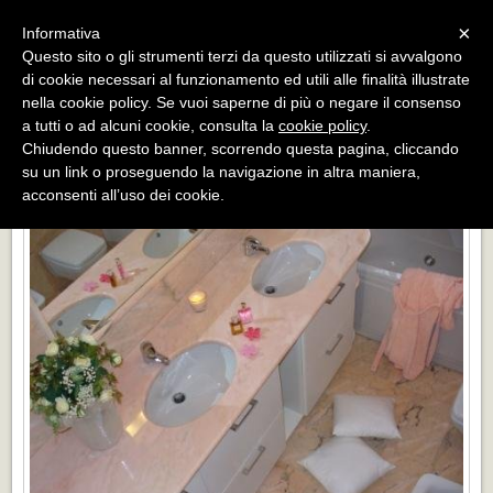
Menu
×
Informativa
Questo sito o gli strumenti terzi da questo utilizzati si avvalgono
«
»
di cookie necessari al funzionamento ed utili alle finalità illustrate
INDIETRO
nella cookie policy. Se vuoi saperne di più o negare il consenso
a tutti o ad alcuni cookie, consulta la
cookie policy
.
RIVESTIMENTO E TOP BAGNO IN MARMO ROSA PORTOGALLO
Chiudendo questo banner, scorrendo questa pagina, cliccando
AURORA
su un link o proseguendo la navigazione in altra maniera,
acconsenti all’uso dei cookie.