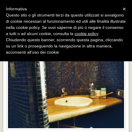
Menu
×
Informativa
Questo sito o gli strumenti terzi da questo utilizzati si avvalgono
«
»
di cookie necessari al funzionamento ed utili alle finalità illustrate
INDIETRO
nella cookie policy. Se vuoi saperne di più o negare il consenso
a tutti o ad alcuni cookie, consulta la
cookie policy
.
TOP BAGNO IN TRAVERTINO GIALLO E PARETE IN BISAZZA
Chiudendo questo banner, scorrendo questa pagina, cliccando
su un link o proseguendo la navigazione in altra maniera,
acconsenti all’uso dei cookie.